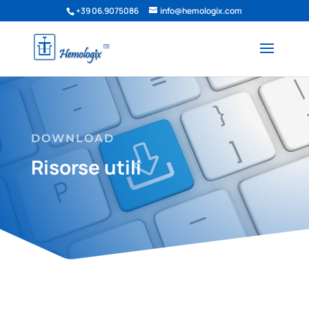
+39 06.9075086
info@hemologix.com
DOWNLOAD
Risorse utili