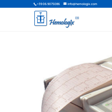
+39 06.9075086
info@hemologix.com