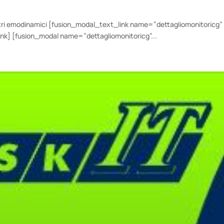
tri emodinamici [fusion_modal_text_link name=”dettagliomonitoricg”
nk] [fusion_modal name=”dettagliomonitoricg”...