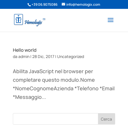
+39 06.9075086
info@hemologix.com
Hello world
da
admin
|
28 Dic, 2017
|
Uncategorized
Abilita JavaScript nel browser per
completare questo modulo.Nome
*NomeCognomeAzienda *Telefono *Email
*Messaggio...